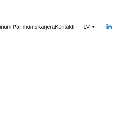
unumi
Par mums
Karjera
Kontakti
LV